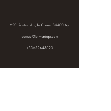
620, Route d'Apt, Le Chêne, 84400 Apt
contact@lolivierdapt.com
+33652443623
Au Chêne, sur l’ancienne N100, en face du
grand garage blanc Renault Trucks.
En venant d’Apt au rond-point
d’Aptunion, direction Le Chêne, à 1,2 km sur le
côté droit de la route.
En venant de Coustellet, à gauche direction Le
Chêne, à 600 m sur le côté gauche de la route