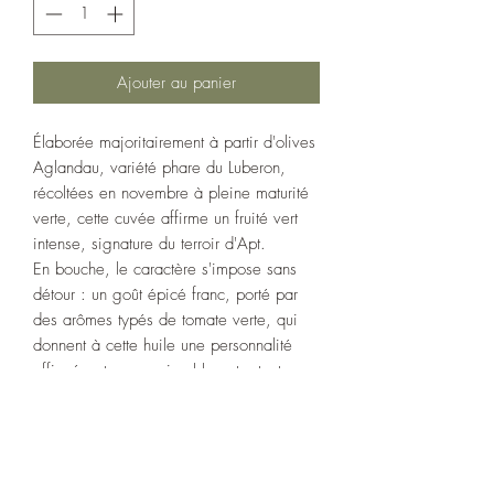
Ajouter au panier
Élaborée majoritairement à partir d'olives
Aglandau, variété phare du Luberon,
récoltées en novembre à pleine maturité
verte, cette cuvée affirme un fruité vert
intense, signature du terroir d'Apt.
En bouche, le caractère s'impose sans
détour : un goût épicé franc, porté par
des arômes typés de tomate verte, qui
donnent à cette huile une personnalité
affirmée et reconnaissable entre toutes.
Une huile de tempérament, taillée pour
les palais qui aiment le relief : sur des
crudités, une bruschetta, une viande
grillée ou un fromage de chèvre frais,