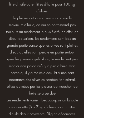
litre d'huile ou en litres d'huile pour 100 kg
d'olives.
Le plus important est bien sur d'avoir le
maximum d'huile, ce qui ne correspond pas
toujours au rendement le plus élevé. En effet, en
début de saison, les rendements sont bas an
grande partie parce que les olives sont pleines
d'eau qu'elles vont perdre en partie surtout
après les premiers gels. Ainsi, le rendement peut
monter non parce qu'il y a plus d'huile mais
parce qu'il y a moins d'eau. Et si une part
importante des olives est tombée (fort mistral,
olives abimées par les piqures de mouche), de
l'huile sera perdue.
Les rendements varient beaucoup selon la date
de cueillette (6 à 7 kg d'olives pour un litre
d'huile début novembre, 5kg en décembre),