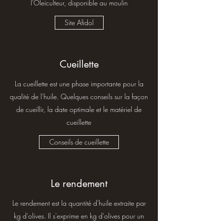
l'Oleiculteur, disponible au moulin
Site Afidol
Cueillette
La cueillette est une phase importante pour la
qualité de l'huile. Quelques conseils sur la façon
de cueillir, la date optimale et le matériel de
cueillette
Conseils de cueillette
Le rendement
Le rendement est la quantité d'huile extraite par
kg d'olives. Il s'exprime en kg d'olives pour un