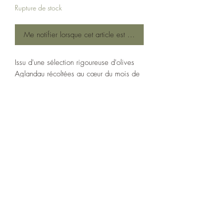
Rupture de stock
Me notifier lorsque cet article est disponible
Issu d'une sélection rigoureuse d'olives
Aglandau récoltées au cœur du mois de
novembre dans le Pays d'Apt, ce fruité
vert intense incarne la quintessence du
terroir provençal.
En bouche, c'est une explosion de
caractère : des notes franches d'herbes
fraîches et de subtiles nuances d'artichaut
cru se dévoilent avec une élégance rare.
Une huile vivante et racée, pensée pour
les esthètes du goût. Idéale pour sublimer
un filet de poisson noble, des légumes
de saison grillés ou rehausser une salade
d'exception.
Une production confidentielle, engagée