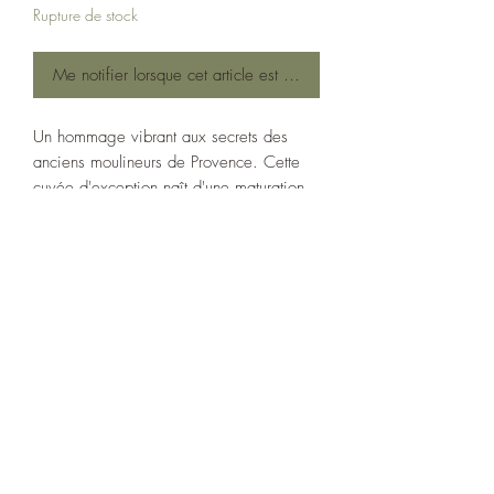
Rupture de stock
Me notifier lorsque cet article est disponible
Un hommage vibrant aux secrets des
anciens moulineurs de Provence. Cette
cuvée d'exception naît d'une maturation
maîtrisée à l'abri de l'air, où les olives
fraîches reposent de 10 à 15 jours à
température contrôlée dans nos ateliers
d'Apt. Un travail de précision exigeant
une attention de chaque instant.
Ce rituel révèle un grand Fruité Noir:
une huile d'une grande douceur,
dépouillée de toute amertume ou piquant,
aux arômes profonds d'olive noire, de
cacao et de sous-bois. Une caresse en
bouche, idéale pour sublimer un écrasé
de pommes de terre aux truffes, des